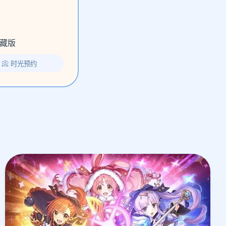
藏版
📀 时光预约