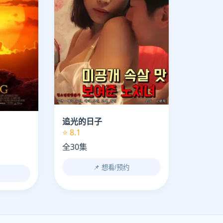
追光的日子
⭐ 8.1
全30集
📌 想看/预约