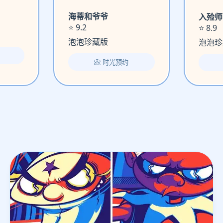
海蒂和爷爷
入殓师
⭐ 9.2
⭐ 8.9
泡泡珍藏版
泡泡珍
📀 时光预约