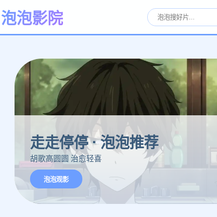
泡泡影院
走走停停 · 泡泡推荐
胡歌高圆圆 治愈轻喜
泡泡观影