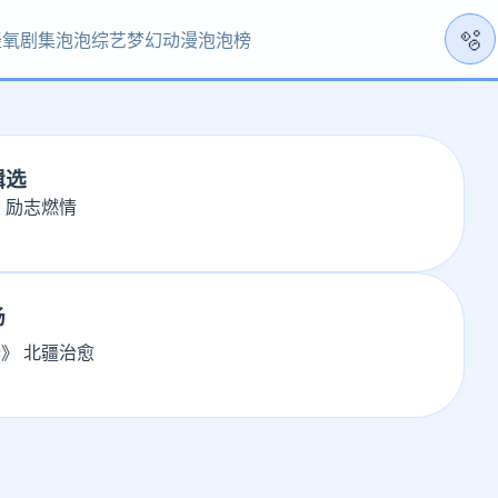
🫧
轻氧剧集
泡泡综艺
梦幻动漫
泡泡榜
辑选
 励志燃情
场
》 北疆治愈