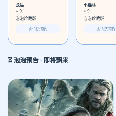
龙猫
小森林
⭐ 9.1
⭐ 9
泡泡珍藏版
泡泡珍藏版
📀 时光预约
📀 时光预约
⏳ 泡泡预告 · 即将飘来