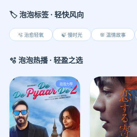
🏷️ 泡泡标签 · 轻快风向
🫧 治愈轻氧
🍃 慢时光
🌸 温情故事
🫧 泡泡热播 · 轻盈之选
泡泡力荐