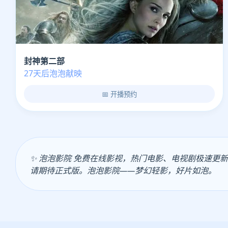
封神第二部
27天后泡泡献映
📅 开播预约
✨ 泡泡影院 免费在线影视，热门电影、电视剧极速
请期待正式版。泡泡影院——梦幻轻影，好片如泡。