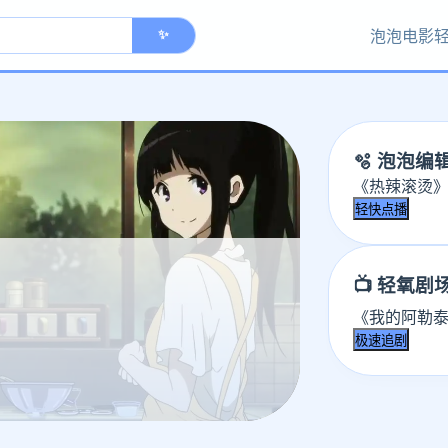
泡泡电影
✨
🫧 泡泡编
《热辣滚烫》
轻快点播
📺 轻氧剧
《我的阿勒泰
极速追剧