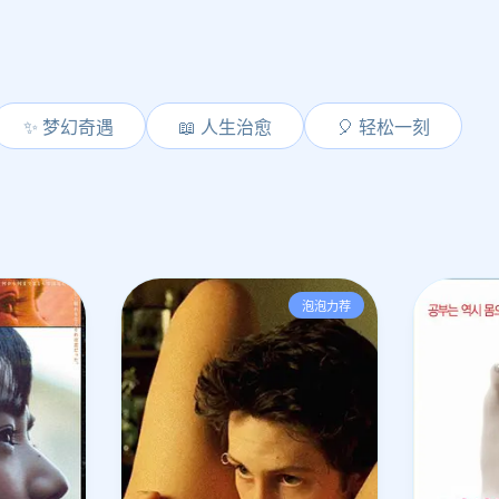
✨ 梦幻奇遇
📖 人生治愈
🎈 轻松一刻
泡泡力荐