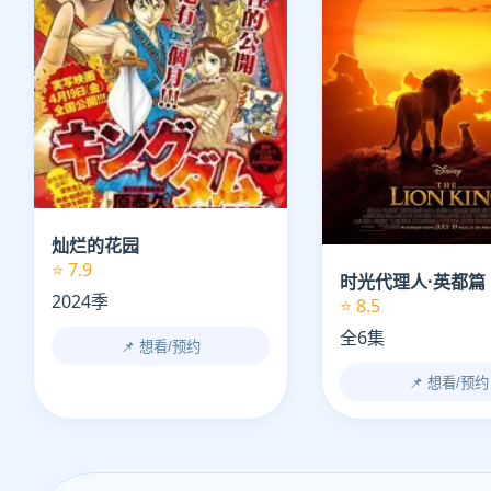
灿烂的花园
⭐ 7.9
时光代理人·英都篇
2024季
⭐ 8.5
全6集
📌 想看/预约
📌 想看/预约