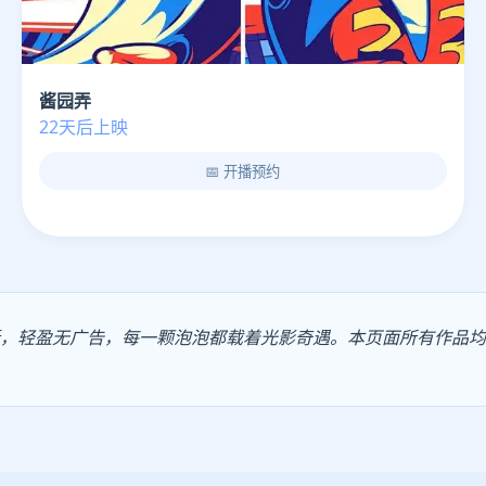
酱园弄
22天后上映
📅 开播预约
更新，轻盈无广告，每一颗泡泡都载着光影奇遇。本页面所有作品