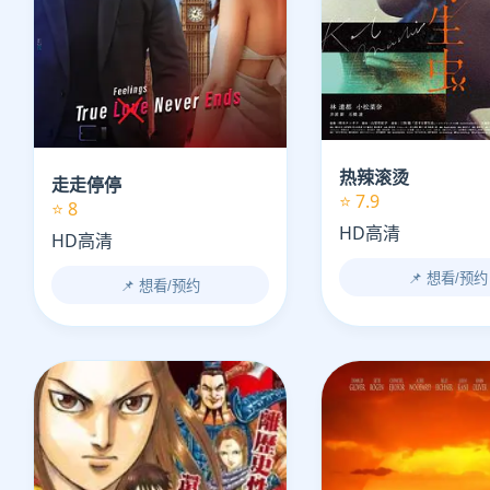
热辣滚烫
走走停停
⭐ 7.9
⭐ 8
HD高清
HD高清
📌 想看/预约
📌 想看/预约