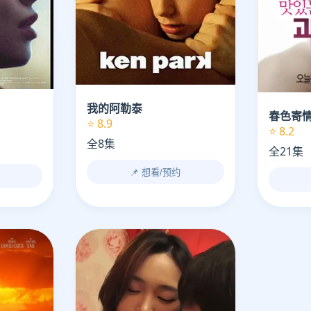
我的阿勒泰
春色寄
⭐ 8.9
⭐ 8.2
全8集
全21集
📌 想看/预约