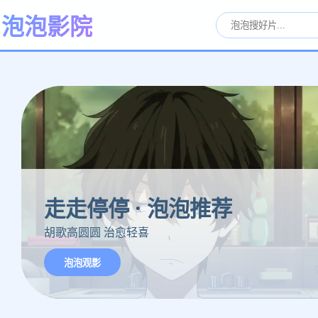
泡泡影院
走走停停 · 泡泡推荐
胡歌高圆圆 治愈轻喜
泡泡观影