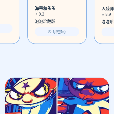
海蒂和爷爷
入殓师
⭐ 9.2
⭐ 8.9
泡泡珍藏版
泡泡珍
📀 时光预约