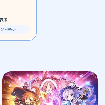
藏版
📀 时光预约