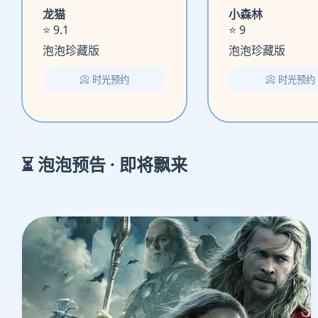
龙猫
小森林
⭐ 9.1
⭐ 9
泡泡珍藏版
泡泡珍藏版
📀 时光预约
📀 时光预约
⏳ 泡泡预告 · 即将飘来