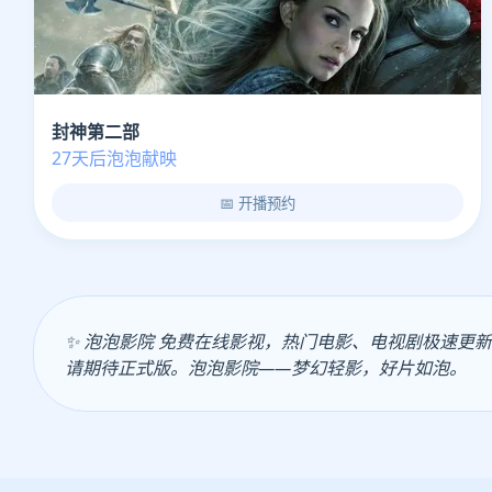
封神第二部
27天后泡泡献映
📅 开播预约
✨ 泡泡影院 免费在线影视，热门电影、电视剧极速
请期待正式版。泡泡影院——梦幻轻影，好片如泡。