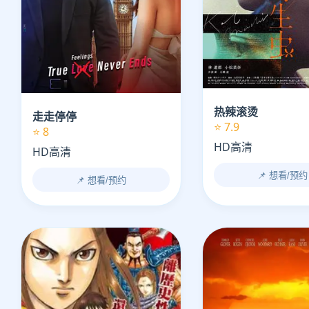
热辣滚烫
走走停停
⭐ 7.9
⭐ 8
HD高清
HD高清
📌 想看/预约
📌 想看/预约