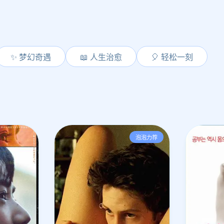
✨ 梦幻奇遇
📖 人生治愈
🎈 轻松一刻
泡泡力荐