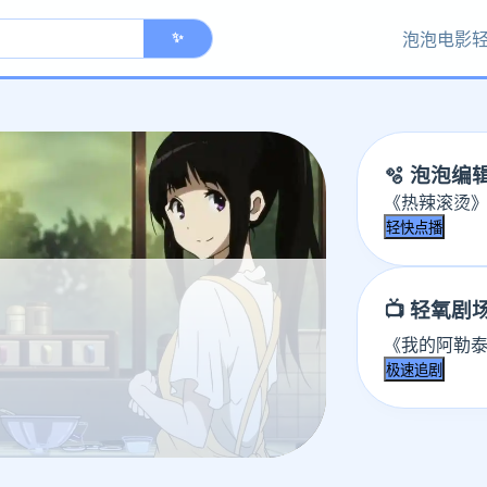
泡泡电影
✨
🫧 泡泡编
《热辣滚烫》
轻快点播
📺 轻氧剧
《我的阿勒泰
极速追剧