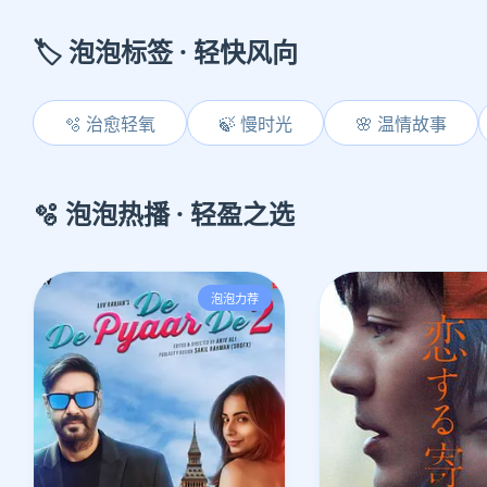
🏷️ 泡泡标签 · 轻快风向
🫧 治愈轻氧
🍃 慢时光
🌸 温情故事
🫧 泡泡热播 · 轻盈之选
泡泡力荐