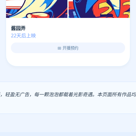
酱园弄
22天后上映
📅 开播预约
更新，轻盈无广告，每一颗泡泡都载着光影奇遇。本页面所有作品