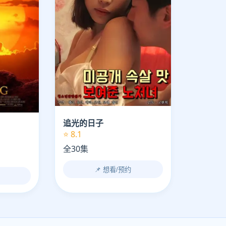
追光的日子
⭐ 8.1
全30集
📌 想看/预约