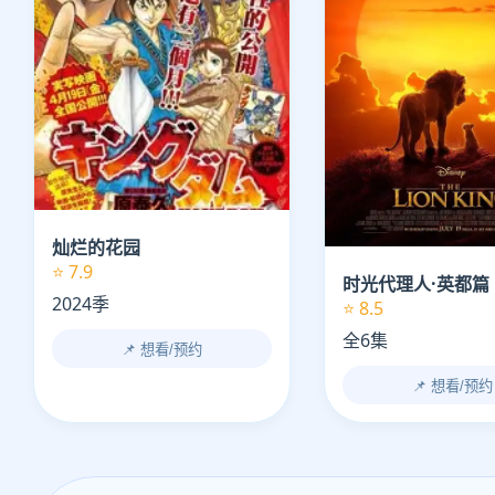
灿烂的花园
⭐ 7.9
时光代理人·英都篇
2024季
⭐ 8.5
全6集
📌 想看/预约
📌 想看/预约