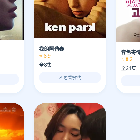
我的阿勒泰
春色寄
⭐ 8.9
⭐ 8.2
全8集
全21集
📌 想看/预约