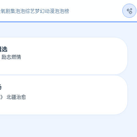
🫧
轻氧剧集
泡泡综艺
梦幻动漫
泡泡榜
辑选
 励志燃情
场
》 北疆治愈