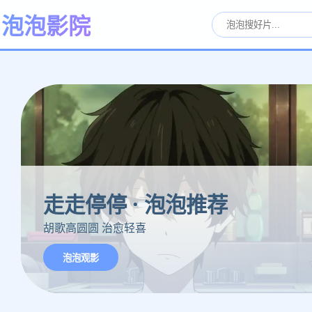
泡泡影院
走走停停 · 泡泡推荐
胡歌高圆圆 治愈轻喜
泡泡观影