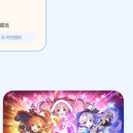
藏版
📀 时光预约