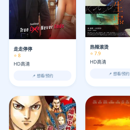
热辣滚烫
走走停停
⭐ 7.9
⭐ 8
HD高清
HD高清
📌 想看/预约
📌 想看/预约