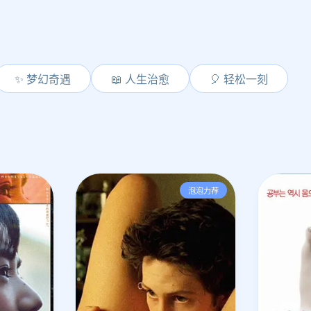
✨ 梦幻奇遇
📖 人生治愈
🎈 轻松一刻
泡泡力荐