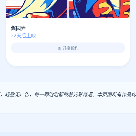
酱园弄
22天后上映
📅 开播预约
更新，轻盈无广告，每一颗泡泡都载着光影奇遇。本页面所有作品