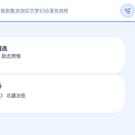
🫧
轻氧剧集
泡泡综艺
梦幻动漫
泡泡榜
辑选
 励志燃情
场
》 北疆治愈