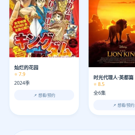
灿烂的花园
⭐ 7.9
时光代理人·英都篇
2024季
⭐ 8.5
全6集
📌 想看/预约
📌 想看/预约