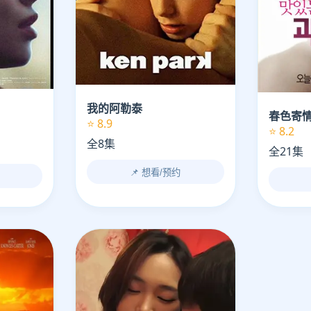
我的阿勒泰
春色寄
⭐ 8.9
⭐ 8.2
全8集
全21集
📌 想看/预约