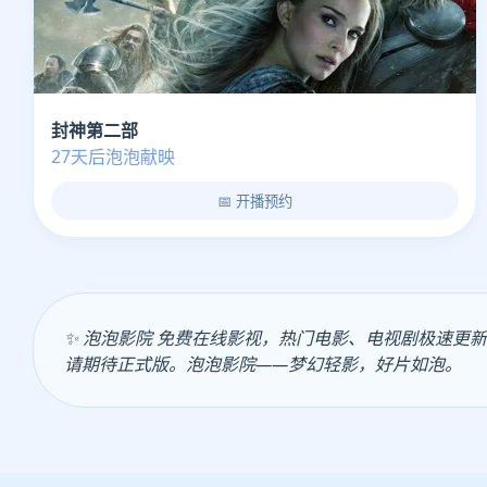
封神第二部
27天后泡泡献映
📅 开播预约
✨ 泡泡影院 免费在线影视，热门电影、电视剧极速
请期待正式版。泡泡影院——梦幻轻影，好片如泡。