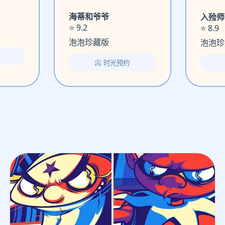
海蒂和爷爷
入殓师
⭐ 9.2
⭐ 8.9
泡泡珍藏版
泡泡珍
📀 时光预约