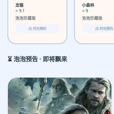
龙猫
小森林
⭐ 9.1
⭐ 9
泡泡珍藏版
泡泡珍藏版
📀 时光预约
📀 时光预约
⏳ 泡泡预告 · 即将飘来