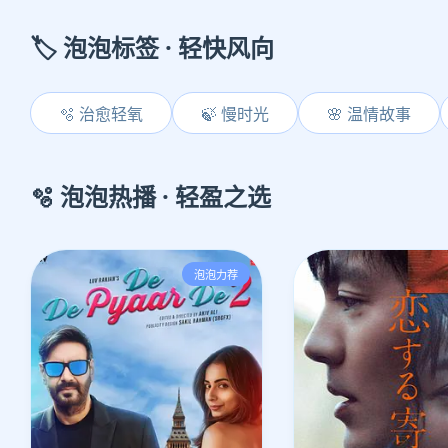
🏷️ 泡泡标签 · 轻快风向
🫧 治愈轻氧
🍃 慢时光
🌸 温情故事
🫧 泡泡热播 · 轻盈之选
泡泡力荐