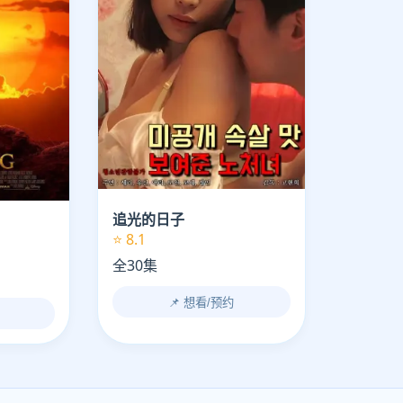
追光的日子
⭐ 8.1
全30集
📌 想看/预约