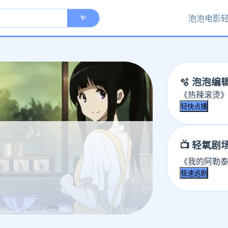
泡泡电影
✨
🫧 泡泡编
《热辣滚烫》
轻快点播
📺 轻氧剧
《我的阿勒泰
极速追剧